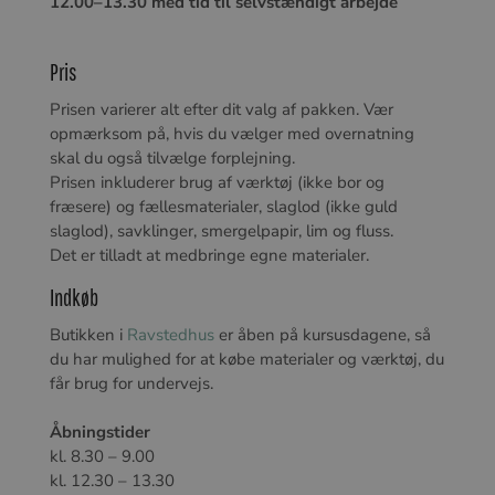
12.00–13.30 med tid til selvstændigt arbejde
Pris
Prisen varierer alt efter dit valg af pakken. Vær
opmærksom på, hvis du vælger med overnatning
skal du også tilvælge forplejning.
Prisen inkluderer brug af værktøj (ikke bor og
fræsere) og fællesmaterialer, slaglod (ikke guld
slaglod), savklinger, smergelpapir, lim og fluss.
Det er tilladt at medbringe egne materialer.
Indkøb
Butikken i
Ravstedhus
er åben på kursusdagene, så
du har mulighed for at købe materialer og værktøj, du
får brug for undervejs.
Åbningstider
kl. 8.30 – 9.00
kl. 12.30 – 13.30