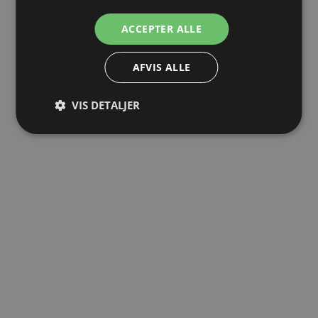
du altid velkommen med.
Send en e-mail til
lch@smykkekursus.dk
eller ring på
ACCEPTER ALLE
nummer +45 7464 7628 mandag-torsdag mellem kl.
08.15 – 15.45 og fredag mellem kl. 08.15 – 14.45.
AFVIS ALLE
Mød din underviser
VIS DETALJER
Flemming G. Sørensen