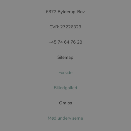
6372 Bylderup-Bov
CVR: 27226329
+45 74 64 76 28
Sitemap
Forside
Billedgalleri
Om os
Mød underviserne