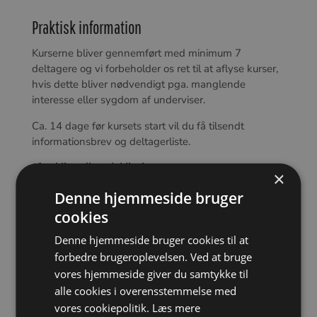
Praktisk information
Kurserne bliver gennemført med minimum 7
deltagere og vi forbeholder os ret til at aflyse kurser,
hvis dette bliver nødvendigt pga. manglende
interesse eller sygdom af underviser.
Ca. 14 dage før kursets start vil du få tilsendt
informationsbrev og deltagerliste.
Afmelding eller udeblivelse
×
Hvis du er nødt til at melde afbud til et kursus, beder
Denne hjemmeside bruger
vi dig give os besked snarest muligt. Ved framelding
cookies
senere end 14 dage før kursusopstart, refunderes
kursusbeløbet ikke. Det gælder også ved sygdom.
Denne hjemmeside bruger cookies til at
forbedre brugeroplevelsen. Ved at bruge
Meldes der afbud tidligere end de 14 dage
vores hjemmeside giver du samtykke til
refunderes 75% af kursusbeløbet.
alle cookies i overensstemmelse med
Spørgsmål til et kursus eller din kursustilmelding er
vores cookiepolitik.
Læs mere