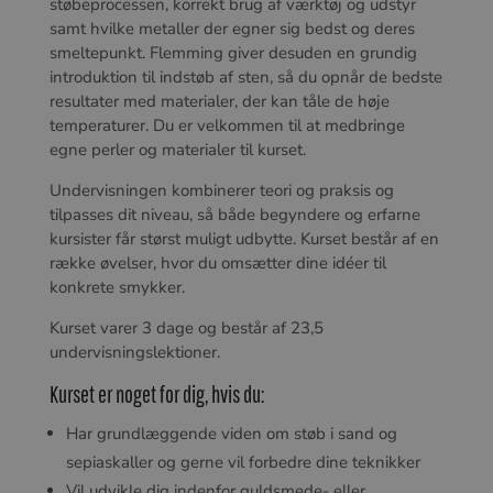
støbeprocessen, korrekt brug af værktøj og udstyr
samt hvilke metaller der egner sig bedst og deres
smeltepunkt. Flemming giver desuden en grundig
introduktion til indstøb af sten, så du opnår de bedste
resultater med materialer, der kan tåle de høje
temperaturer. Du er velkommen til at medbringe
egne perler og materialer til kurset.
Undervisningen kombinerer teori og praksis og
tilpasses dit niveau, så både begyndere og erfarne
kursister får størst muligt udbytte. Kurset består af en
række øvelser, hvor du omsætter dine idéer til
konkrete smykker.
Kurset varer 3 dage og består af 23,5
undervisningslektioner.
Kurset er noget for dig, hvis du:
Har grundlæggende viden om støb i sand og
sepiaskaller og gerne vil forbedre dine teknikker
Vil udvikle dig indenfor guldsmede- eller