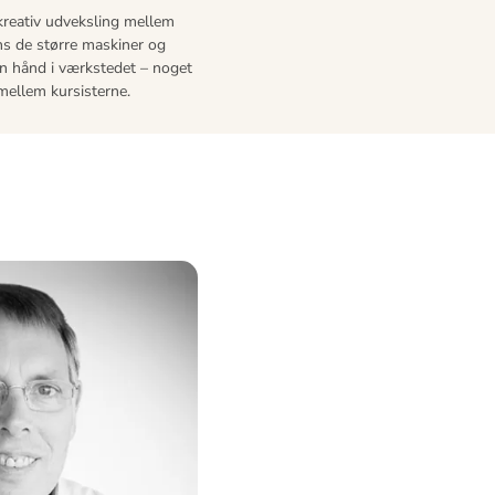
 kreativ udveksling mellem
ns de større maskiner og
en hånd i værkstedet – noget
mellem kursisterne.