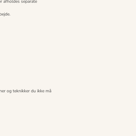
er afholdes separate
bejde.
iner og teknikker du ikke må