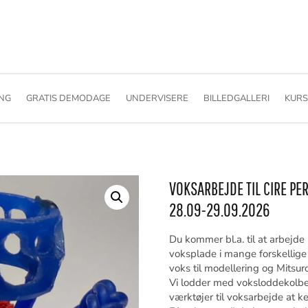
ING
GRATIS DEMODAGE
UNDERVISERE
BILLEDGALLERI
KURS
VOKSARBEJDE TIL CIRE PE
28.09-29.09.2026
Du kommer bl.a. til at arbejd
voksplade i mange forskellige 
voks til modellering og Mitsur
Vi lodder med voksloddekolbe 
værktøjer til voksarbejde at k