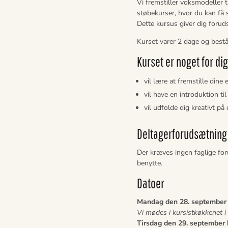
Vi fremstiller voksmodeller t
støbekurser, hvor du kan få 
Dette kursus giver dig foruds
Kurset varer 2 dage og består
Kurset er noget for dig
vil lære at fremstille din
vil have en introduktion ti
vil udfolde dig kreativt på
Deltagerforudsætning
Der kræves ingen faglige for
benytte.
Datoer
Mandag den 28. september k
Vi mødes i kursistkøkkenet 
Tirsdag den 29. september k