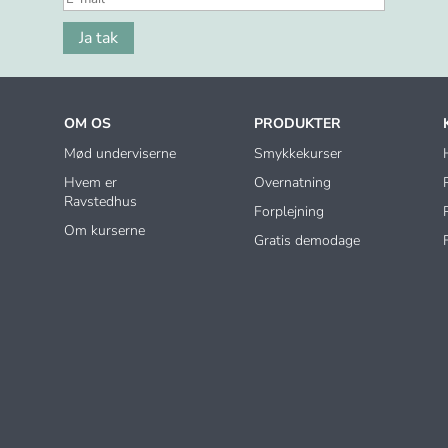
Ja tak
OM OS
PRODUKTER
Mød underviserne
Smykkekurser
Hvem er
Overnatning
Ravstedhus
Forplejning
Om kurserne
Gratis demodage