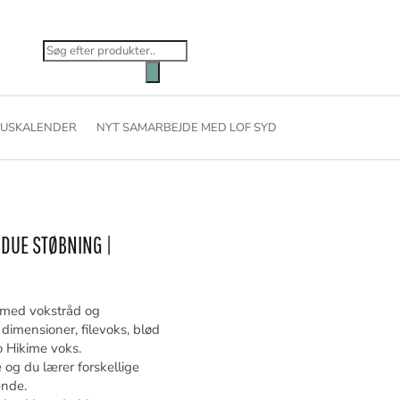
Products
search
USKALENDER
NYT SAMARBEJDE MED LOF SYD
RDUE STØBNING |
e med vokstråd og
dimensioner, filevoks, blød
o Hikime voks.
og du lærer forskellige
ende.