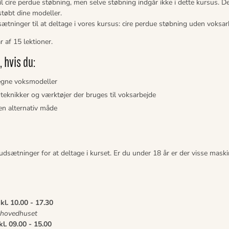
il cire perdue støbning, men selve støbning indgår ikke i dette kursus. D
støbt dine modeller.
ætninger til at deltage i vores kursus: cire perdue støbning uden voksar
 af 15 lektioner.
, hvis du:
e egne voksmodeller
l teknikker og værktøjer der bruges til voksarbejde
 en alternativ måde
udsætninger for at deltage i kurset. Er du under 18 år er der visse mask
l. 10.00 - 17.30
i hovedhuset
l. 09.00 - 15.00