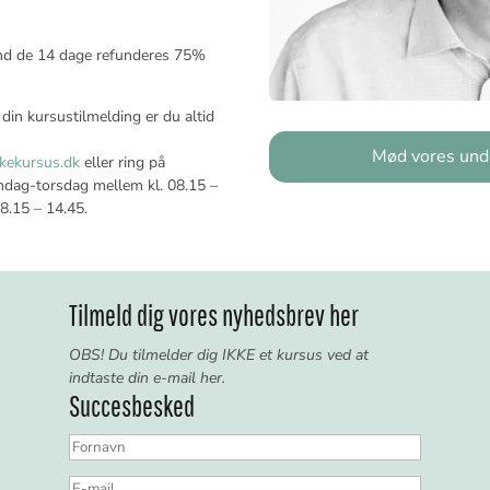
end de 14 dage refunderes 75%
 din kursustilmelding er du altid
Mød vores und
kekursus.dk
eller ring på
ag-torsdag mellem kl. 08.15 –
8.15 – 14.45.
Tilmeld dig vores nyhedsbrev her
O
BS! Du tilmelder dig IKKE et kursus ved at
indtaste din e-mail her.
Succesbesked