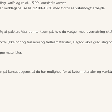
ing, kaffe og te kl. 15.00 i kursistkøkkenet
er middagspause kl. 12.00–13.30 med tid til selvstændigt arbejde
t valg af pakken. Vær opmærksom på, hvis du vælger med overnatning ska
ktøj (ikke bor og fræsere) og fællesmaterialer, slaglod (ikke guld slaglod
gne materialer.
n på kursusdagene, så du har mulighed for at købe materialer og værktøj