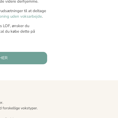
ejde videre derhjemme.
rudsætninger til at deltage
øbning uden voksarbejde
.
s LOF, ønsker du
kal du købe dette på
HER
r.
d forskellige vokstyper.