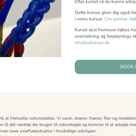
Efter kurset vil du kunne arb
Dette kursus giver dig også fo
i vores kursus:
Cire perdue st
Kurset skal fremover købes ho
overnatning og forplejnings s
smykkekursus.dk
.
BOOK 
il at fremstille voksmodeller. Vi saver, skærer, fræser, filer og modellere
n til det værktøj der bruges til voksarbejde og kommer til at arbejde me
man laver overfladestruktur i forskellige vokstyper.