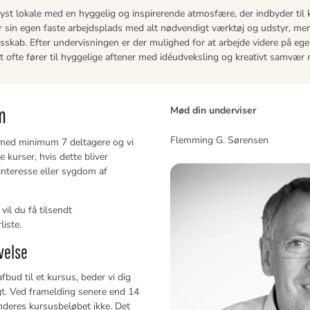
, lyst lokale med en hyggelig og inspirerende atmosfære, der indbyder til
r sin egen faste arbejdsplads med alt nødvendigt værktøj og udstyr, me
esskab. Efter undervisningen er der mulighed for at arbejde videre på eg
et ofte fører til hyggelige aftener med idéudveksling og kreativt samvær 
n
Mød din underviser
Flemming G. Sørensen
 med minimum 7 deltagere og vi
e kurser, hvis dette bliver
nteresse eller sygdom af
vil du få tilsendt
iste.
velse
fbud til et kursus, beder vi dig
gt. Ved framelding senere end 14
nderes kursusbeløbet ikke. Det