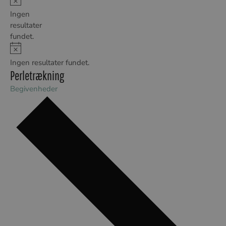
Notice
Ingen
resultater
fundet.
Notice
Ingen resultater fundet.
Perletrækning
Begivenheder