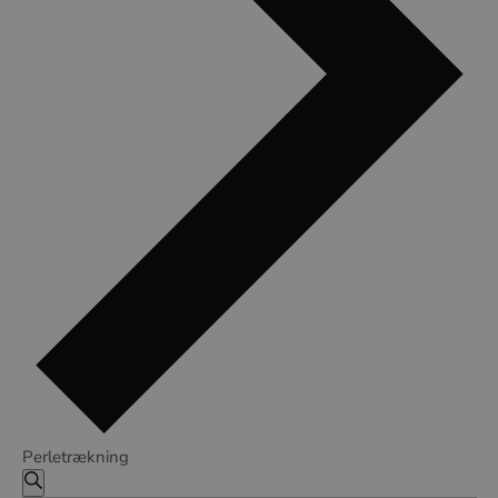
Perletrækning
Begivenheder