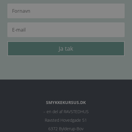
Ja tak
SMYKKEKURSUS.DK
– en del af RAVSTEDHUS
Ravsted Hovedgade 51
6372 Bylderup-Bov