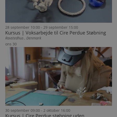
28 september 10:00
-
29 september 15:00
Kursus | Voksarbejde til Cire Perdue Støbning
Ravstedhus
, Denmark
ons
30
30 september 09:00
-
2 oktober 16:00
Kursus | Cire Perdue støbning uden