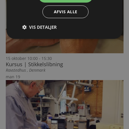
AFVIS ALLE
VIS DETALJER
15 oktober 10:00
-
15:30
Kursus | Stikkelslibning
Ravstedhus
, Denmark
man
19