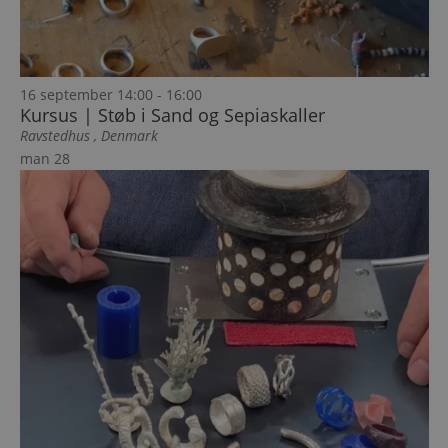
16 september 14:00
-
16:00
Kursus | Støb i Sand og Sepiaskaller
Ravstedhus
, Denmark
man
28