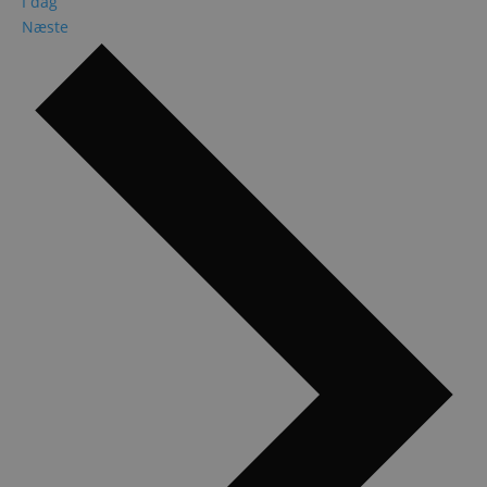
I dag
Begivenheder
Næste