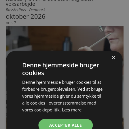
voksarbejde
Ravstedhus
, Denmark
oktober 2026
ons
7
×
Denne hjemmeside bruger
cookies
Denne hjemmeside bruger cookies til at
forbedre brugeroplevelsen. Ved at bruge
7 oktober 14:00
-
9 oktober 16:00
vores hjemmeside giver du samtykke til
Kursus | Art Clay Kreativt Smykkedesign
alle cookies i overensstemmelse med
Ravstedhus
, Denmark
vores cookiepolitik.
Læs mere
tors
15
ACCEPTER ALLE