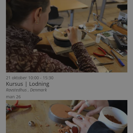
21 oktober 10:00
-
15:30
Kursus | Lodning
Ravstedhus
, Denmark
man
26