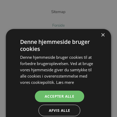
Sitemap
Forside
×
Billedgalleri
Denne hjemmeside bruger
cookies
Om os
Denne hjemmeside bruger cookies til at
forbedre brugeroplevelsen. Ved at bruge
Mød underviserne
vores hjemmeside giver du samtykke til
alle cookies i overensstemmelse med
Hvem er Ravstedhus
vores cookiepolitik.
Læs mere
Om kurserne
ACCEPTER ALLE
produkter
AFVIS ALLE