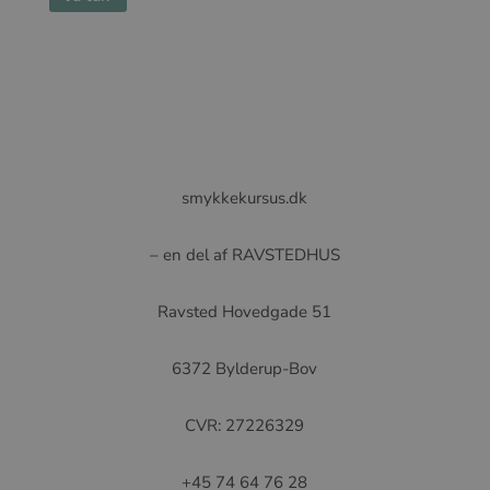
smykkekursus.dk
– en del af RAVSTEDHUS
Ravsted Hovedgade 51
6372 Bylderup-Bov
CVR: 27226329
+45 74 64 76 28