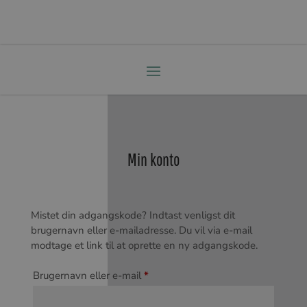
Min konto
Mistet din adgangskode? Indtast venligst dit
brugernavn eller e-mailadresse. Du vil via e-mail
modtage et link til at oprette en ny adgangskode.
Påkrævet
Brugernavn eller e-mail
*