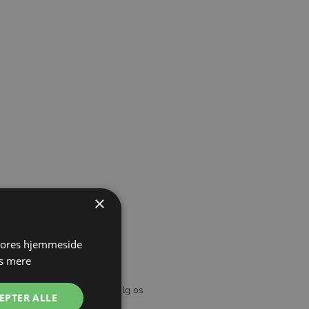
×
 vores hjemmeside
s mere
deservice
Følg os
EPTER ALLE