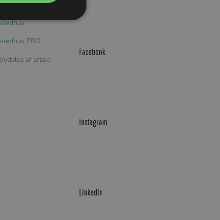
delsbetingelser
stedhus
stedhus PRO
Facebook
trydelse af aftale
Instagram
LinkedIn