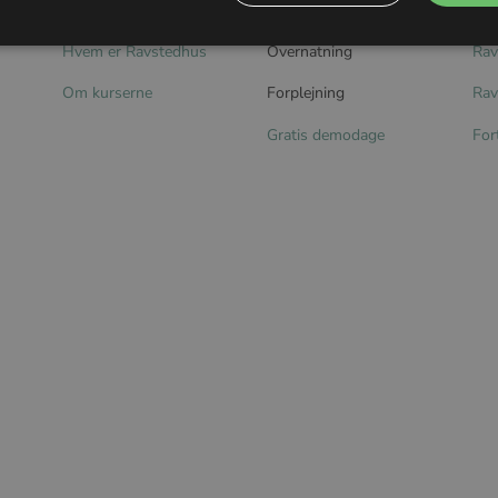
Mød underviserne
Smykkekurser
Han
Hvem er Ravstedhus
Overnatning
Rav
Om kurserne
Forplejning
Rav
Gratis demodage
For