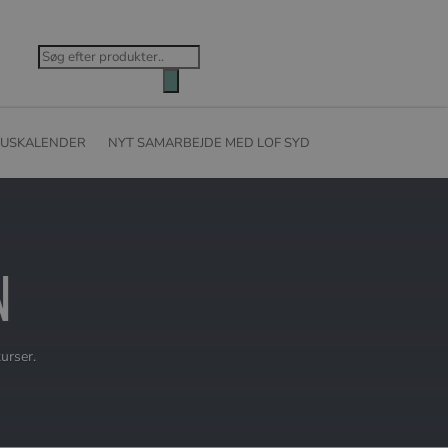
Products
search
USKALENDER
NYT SAMARBEJDE MED LOF SYD
N
urser.