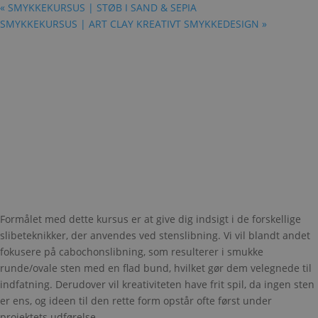
«
SMYKKEKURSUS | STØB I SAND & SEPIA
SMYKKEKURSUS | ART CLAY KREATIVT SMYKKEDESIGN
»
Formålet med dette kursus er at give dig indsigt i de forskellige
slibeteknikker, der anvendes ved stenslibning. Vi vil blandt andet
fokusere på cabochonslibning, som resulterer i smukke
runde/ovale sten med en flad bund, hvilket gør dem velegnede til
indfatning. Derudover vil kreativiteten have frit spil, da ingen sten
er ens, og ideen til den rette form opstår ofte først under
projektets udførelse.