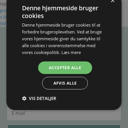
×
Hjemmeside:
https://smykkekursus.dk/kursus/smykkekursus-
Denne hjemmeside bruger
grundlaeggende-stenslibning-11-03-13-03-2025/
cookies
«
SMYKKEKURSUS | STØB I SAND & SEPIA
SMYKKEKURSUS | ART CLAY KREATIVT SMYKKEDESIGN
»
Denne hjemmeside bruger cookies til at
forbedre brugeroplevelsen. Ved at bruge
vores hjemmeside giver du samtykke til
alle cookies i overensstemmelse med
Tilmeld dig vores nyhedsbrev
vores cookiepolitik.
Læs mere
her
ACCEPTER ALLE
O
BS! Du tilmelder dig IKKE et kursus ved at indtaste din e-mail
her.
AFVIS ALLE
VIS DETALJER