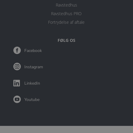
Ravstedhus
Ravstedhus PRO
Fortrydelse af aftale
FØLG OS

Facebook

Instagram

LinkedIn

Youtube